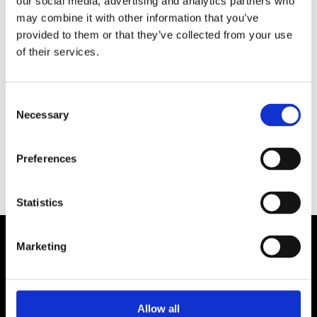
our social media, advertising and analytics partners who
Becket House - 1 Lambeth Palace Road
may combine it with other information that you’ve
London SE1 7EU - United Kingdom
provided to them or that they’ve collected from your use
of their services.
Ph. + 44 7956 081 923
john@empreinte-sign.com
www.empreinte-sign.com
Consent
Necessary
Selection
Preferences
Statistics
Marketing
Produkttypen
Totem
Pultschilder
Lesetische
Allow all
Orientierungsschild