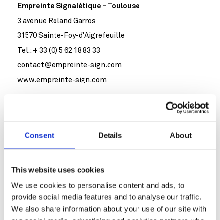
Empreinte Signalétique - Toulouse
3 avenue Roland Garros
31570 Sainte-Foy-d’Aigrefeuille
Tel.: + 33 (0) 5 62 18 83 33
contact@empreinte-sign.com
www.empreinte-sign.com
Empreinte Signalétique - Paris
13 Rue Fessart,
Consent
Details
About
75019 Paris
Tel.: + 33 (0) 5 62 18 83 33
contact@empreinte-sign.com
This website uses cookies
www.empreinte-sign.com
We use cookies to personalise content and ads, to
provide social media features and to analyse our traffic.
We also share information about your use of our site with
Empreinte Sign Ltd - London