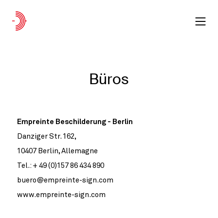
UK
Projekte nach Maß
Unsere Projekte
Büros
Unser Know-how
Unser Unternehmen
Empreinte Beschilderung - Berlin
Danziger Str. 162,
Leitsystem-Planer
10407 Berlin, Allemagne
Unser Sortiment
Tel.: + 49 (0)157 86 434 890
buero@empreinte-sign.com
Parks
www.empreinte-sign.com
Stadt