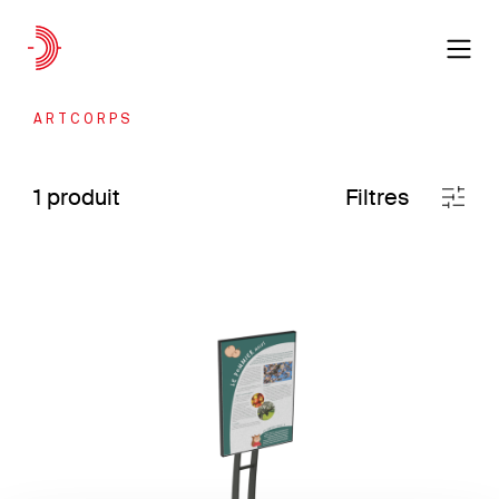
contacter
DE
Projets sur mesure
ARTCORPS
Nos réalisations
Savoir-Faire
1 produit
Filtres
Entreprise
Votre besoin
Nos produits
Parcs
Ville