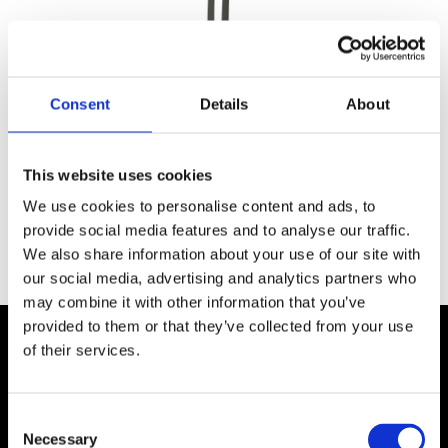
Consent
Details
About
This website uses cookies
Artcorps - Totem
We use cookies to personalise content and ads, to
provide social media features and to analyse our traffic.
We also share information about your use of our site with
our social media, advertising and analytics partners who
may combine it with other information that you’ve
provided to them or that they’ve collected from your use
of their services.
Nos produits
Totem
Consent
Pupitre
Table de lecture
Necessary
Selection